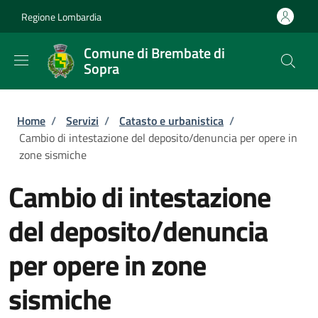
Salta al contenuto principale
Skip to footer content
Regione Lombardia
Comune di Brembate di
Sopra
Briciole di pane
Home
/
Servizi
/
Catasto e urbanistica
/
Cambio di intestazione del deposito/denuncia per opere in
zone sismiche
Cambio di intestazione
del deposito/denuncia
per opere in zone
sismiche