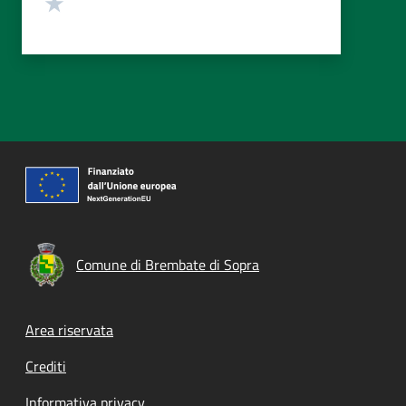
Valuta 1 stelle su 5
Comune di Brembate di Sopra
Footer menu
Area riservata
Crediti
Informativa privacy