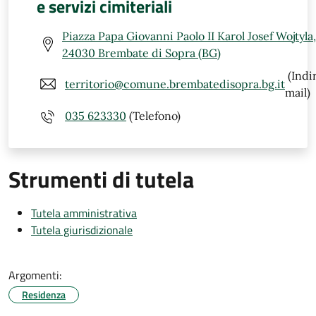
e servizi cimiteriali
Piazza Papa Giovanni Paolo II Karol Josef Wojtyla,
24030 Brembate di Sopra (BG)
(Indi
territorio@comune.brembatedisopra.bg.it
mail)
035 623330
(Telefono)
Strumenti di tutela
Tutela amministrativa
Tutela giurisdizionale
Argomenti:
Residenza