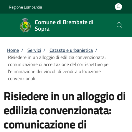
Salta al contenuto principale
Skip to footer content
Regione Lombardia
Comune di Brembate di
Sopra
Briciole di pane
Home
/
Servizi
/
Catasto e urbanistica
/
Risiedere in un alloggio di edilizia convenzionata:
comunicazione di accettazione del corrispettivo per
l’eliminazione dei vincoli di vendita o locazione
convenzionali
Risiedere in un alloggio di
edilizia convenzionata:
comunicazione di