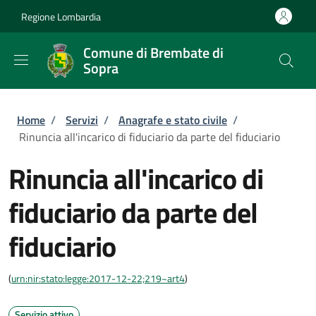
Salta al contenuto principale
Skip to footer content
Regione Lombardia
Comune di Brembate di
Sopra
Briciole di pane
Home
/
Servizi
/
Anagrafe e stato civile
/
Rinuncia all'incarico di fiduciario da parte del fiduciario
Rinuncia all'incarico di
fiduciario da parte del
fiduciario
(
urn:nir:stato:legge:2017-12-22;219~art4
)
Servizio attivo