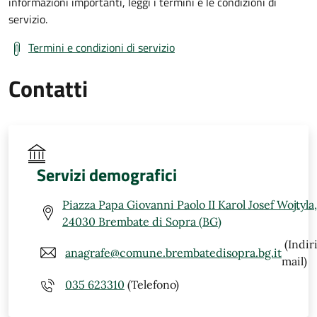
informazioni importanti, leggi i termini e le condizioni di
servizio.
Termini e condizioni di servizio
Contatti
Servizi demografici
Piazza Papa Giovanni Paolo II Karol Josef Wojtyla,
24030 Brembate di Sopra (BG)
(Indir
anagrafe@comune.brembatedisopra.bg.it
mail)
035 623310
(Telefono)