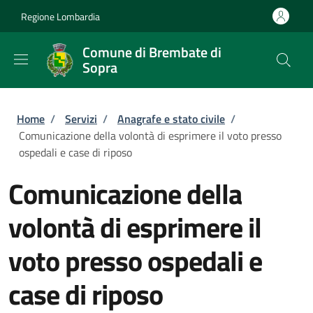
Salta al contenuto principale
Skip to footer content
Regione Lombardia
Comune di Brembate di
Sopra
Briciole di pane
Home
/
Servizi
/
Anagrafe e stato civile
/
Comunicazione della volontà di esprimere il voto presso
ospedali e case di riposo
Comunicazione della
volontà di esprimere il
voto presso ospedali e
case di riposo