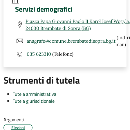
Servizi demografici
Piazza Papa Giovanni Paolo II Karol Josef Wojtyla,
24030 Brembate di Sopra (BG)
(Indir
anagrafe@comune.brembatedisopra.bg.it
mail)
035 623310
(Telefono)
Strumenti di tutela
Tutela amministrativa
Tutela giurisdizionale
Argomenti:
Elezioni