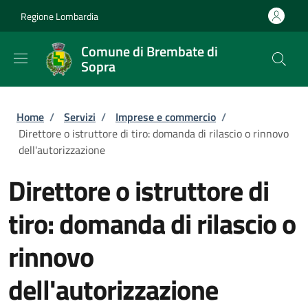
Salta al contenuto principale
Skip to footer content
Regione Lombardia
Comune di Brembate di
Sopra
Briciole di pane
Home
/
Servizi
/
Imprese e commercio
/
Direttore o istruttore di tiro: domanda di rilascio o rinnovo
dell'autorizzazione
Direttore o istruttore di
tiro: domanda di rilascio o
rinnovo
dell'autorizzazione