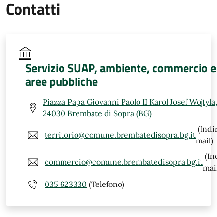
Contatti
Servizio SUAP, ambiente, commercio e
aree pubbliche
Piazza Papa Giovanni Paolo II Karol Josef Wojtyla,
24030 Brembate di Sopra (BG)
(Indi
territorio@comune.brembatedisopra.bg.it
mail)
(In
commercio@comune.brembatedisopra.bg.it
mail
035 623330
(Telefono)