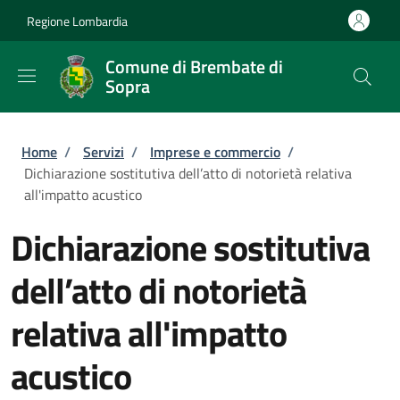
Salta al contenuto principale
Skip to footer content
Regione Lombardia
Comune di Brembate di
Sopra
Briciole di pane
Home
/
Servizi
/
Imprese e commercio
/
Dichiarazione sostitutiva dell’atto di notorietà relativa
all'impatto acustico
Dichiarazione sostitutiva
dell’atto di notorietà
relativa all'impatto
acustico