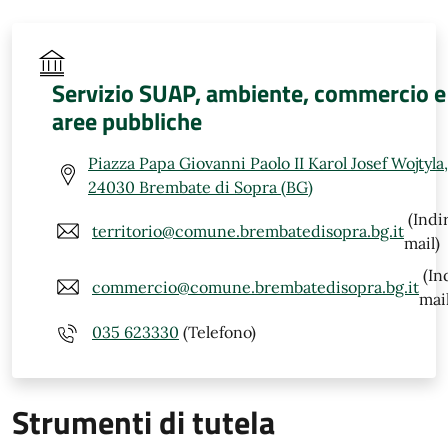
Servizio SUAP, ambiente, commercio e
aree pubbliche
Piazza Papa Giovanni Paolo II Karol Josef Wojtyla,
24030 Brembate di Sopra (BG)
(Indi
territorio@comune.brembatedisopra.bg.it
mail)
(In
commercio@comune.brembatedisopra.bg.it
mail
035 623330
(Telefono)
Strumenti di tutela