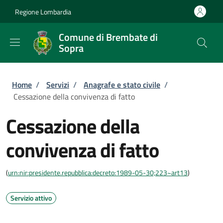
Salta al contenuto principale
Skip to footer content
Regione Lombardia
Comune di Brembate di
Sopra
Briciole di pane
Home
/
Servizi
/
Anagrafe e stato civile
/
Cessazione della convivenza di fatto
Cessazione della
convivenza di fatto
(
urn:nir:presidente.repubblica:decreto:1989-05-30;223~art13
)
Servizio attivo