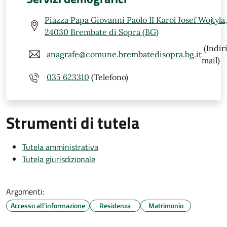
Piazza Papa Giovanni Paolo II Karol Josef Wojtyla,
24030 Brembate di Sopra (BG)
(Indir
anagrafe@comune.brembatedisopra.bg.it
mail)
035 623310
(Telefono)
Strumenti di tutela
Tutela amministrativa
Tutela giurisdizionale
Argomenti:
Accesso all'informazione
Residenza
Matrimonio