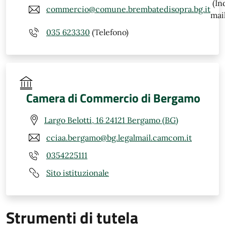
(In
commercio@comune.brembatedisopra.bg.it
mail
035 623330
(Telefono)
Camera di Commercio di Bergamo
Largo Belotti, 16 24121 Bergamo (BG)
cciaa.bergamo@bg.legalmail.camcom.it
0354225111
Sito istituzionale
Strumenti di tutela