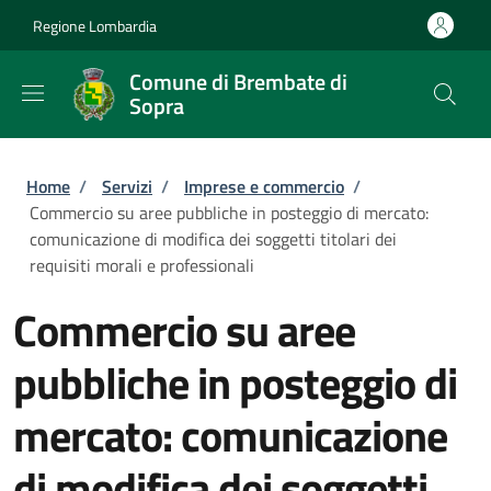
Salta al contenuto principale
Skip to footer content
Regione Lombardia
Comune di Brembate di
Sopra
Briciole di pane
Home
/
Servizi
/
Imprese e commercio
/
Commercio su aree pubbliche in posteggio di mercato:
comunicazione di modifica dei soggetti titolari dei
requisiti morali e professionali
Commercio su aree
pubbliche in posteggio di
mercato: comunicazione
di modifica dei soggetti