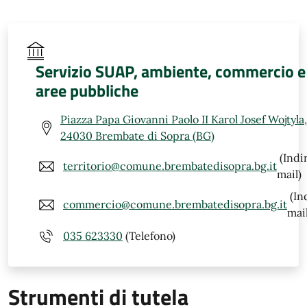
Servizio SUAP, ambiente, commercio e
aree pubbliche
Piazza Papa Giovanni Paolo II Karol Josef Wojtyla,
24030 Brembate di Sopra (BG)
(Indi
territorio@comune.brembatedisopra.bg.it
mail)
(In
commercio@comune.brembatedisopra.bg.it
mail
035 623330
(Telefono)
Strumenti di tutela