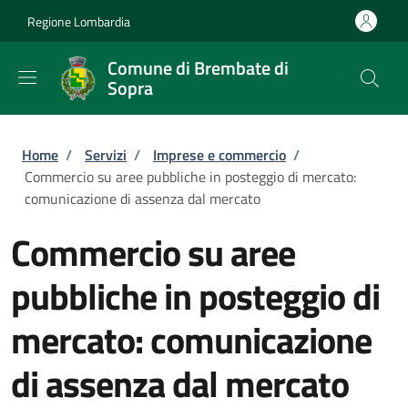
Salta al contenuto principale
Skip to footer content
Regione Lombardia
Comune di Brembate di
Sopra
Briciole di pane
Home
/
Servizi
/
Imprese e commercio
/
Commercio su aree pubbliche in posteggio di mercato:
comunicazione di assenza dal mercato
Commercio su aree
pubbliche in posteggio di
mercato: comunicazione
di assenza dal mercato