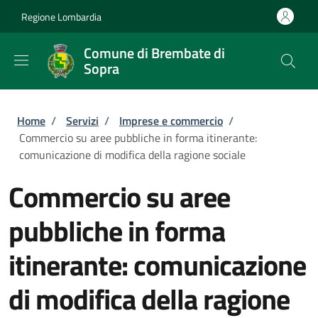
Salta al contenuto principale
Skip to footer content
Regione Lombardia
Comune di Brembate di
Sopra
Briciole di pane
Home
/
Servizi
/
Imprese e commercio
/
Commercio su aree pubbliche in forma itinerante:
comunicazione di modifica della ragione sociale
Commercio su aree
pubbliche in forma
itinerante: comunicazione
di modifica della ragione