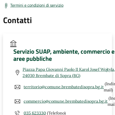
Termini e condizioni di servizio
Contatti
Servizio SUAP, ambiente, commercio e
aree pubbliche
Piazza Papa Giovanni Paolo II Karol Josef Wojtyla,
24030 Brembate di Sopra (BG)
(Indi
territorio@comune.brembatedisopra.bg.it
mail)
(In
commercio@comune.brembatedisopra.bg.it
mail
035 623330
(Telefono)