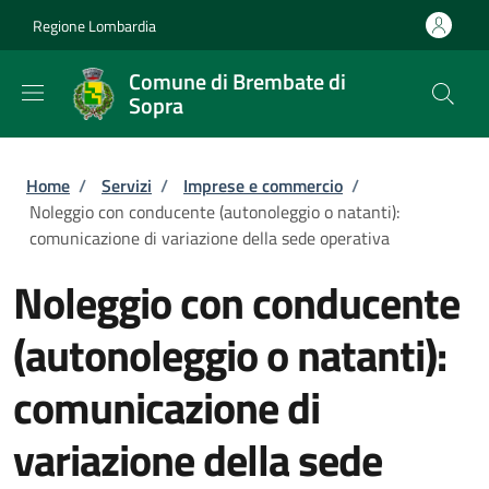
Salta al contenuto principale
Skip to footer content
Regione Lombardia
Comune di Brembate di
Sopra
Briciole di pane
Home
/
Servizi
/
Imprese e commercio
/
Noleggio con conducente (autonoleggio o natanti):
comunicazione di variazione della sede operativa
Noleggio con conducente
(autonoleggio o natanti):
comunicazione di
variazione della sede