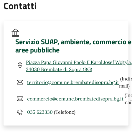
Contatti
Servizio SUAP, ambiente, commercio e
aree pubbliche
Piazza Papa Giovanni Paolo II Karol Josef Wojtyla,
24030 Brembate di Sopra (BG)
(Indi
territorio@comune.brembatedisopra.bg.it
mail)
(In
commercio@comune.brembatedisopra.bg.it
mail
035 623330
(Telefono)