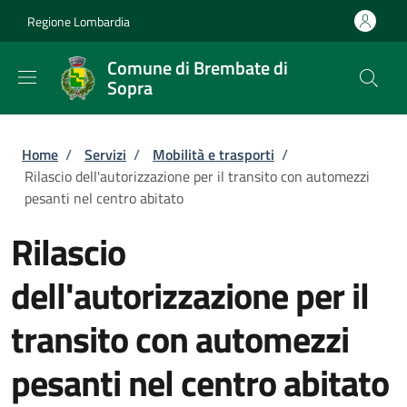
Salta al contenuto principale
Skip to footer content
Regione Lombardia
Comune di Brembate di
Sopra
Briciole di pane
Home
/
Servizi
/
Mobilità e trasporti
/
Rilascio dell'autorizzazione per il transito con automezzi
pesanti nel centro abitato
Rilascio
dell'autorizzazione per il
transito con automezzi
pesanti nel centro abitato