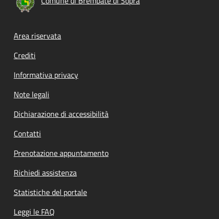
Comune di Brembate di Sopra
Footer menu
Area riservata
Crediti
Informativa privacy
Note legali
Dichiarazione di accessibilità
Contatti
Prenotazione appuntamento
Richiedi assistenza
Statistiche del portale
Leggi le FAQ