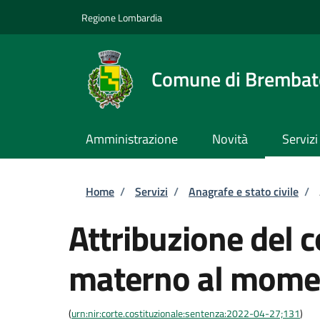
Salta al contenuto principale
Skip to footer content
Regione Lombardia
Comune di Brembate
Amministrazione
Novità
Servizi
Briciole di pane
Home
/
Servizi
/
Anagrafe e stato civile
/
Attribuzione del
materno al momen
(
urn:nir:corte.costituzionale:sentenza:2022-04-27;131
)