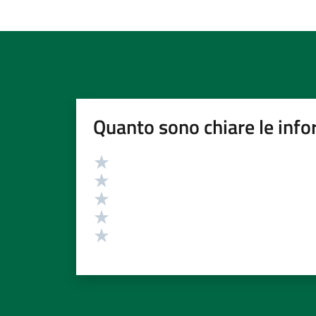
Quanto sono chiare le info
Valutazione
Valuta 5 stelle su 5
Valuta 4 stelle su 5
Valuta 3 stelle su 5
Valuta 2 stelle su 5
Valuta 1 stelle su 5