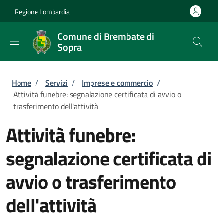
Salta al contenuto principale
Skip to footer content
Regione Lombardia
Comune di Brembate di
Sopra
Briciole di pane
Home
/
Servizi
/
Imprese e commercio
/
Attività funebre: segnalazione certificata di avvio o
trasferimento dell'attività
Attività funebre:
segnalazione certificata di
avvio o trasferimento
dell'attività