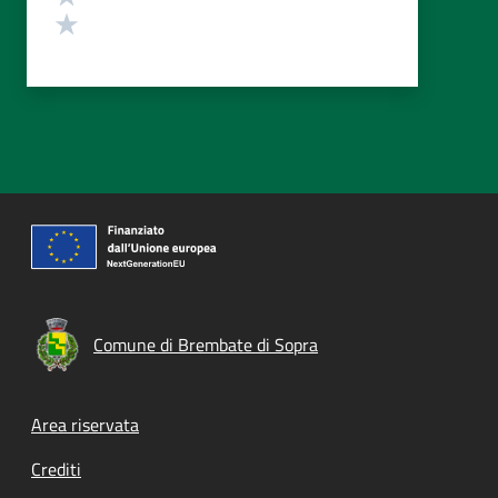
Valuta 1 stelle su 5
Comune di Brembate di Sopra
Footer menu
Area riservata
Crediti