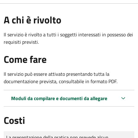
A chi è rivolto
Il servizio è rivolto a tutti i soggetti interessati in possesso dei
requisiti previsti.
Come fare
Il servizio può essere attivato presentando tutta la
documentazione prevista, consultabile in formato PDF.
Moduli da compilare e documenti da allegare
Costi
Tipo di pagamento
Importo
La presentazione della pratica non prevede alcun