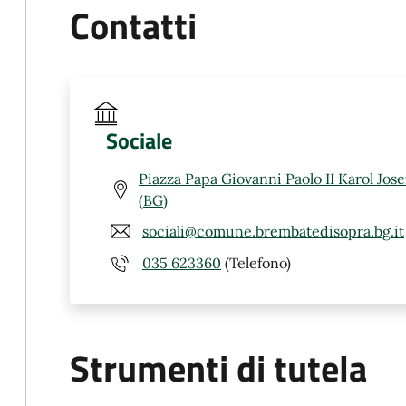
Contatti
Sociale
Piazza Papa Giovanni Paolo II Karol Jos
(BG)
sociali@comune.brembatedisopra.bg.it
035 623360
(Telefono)
Strumenti di tutela