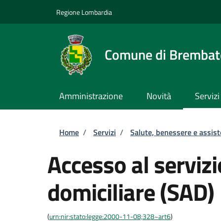
Salta al contenuto principale
Skip to footer content
Regione Lombardia
Comune di Brembate
Amministrazione
Novità
Servizi
Briciole di pane
Home
/
Servizi
/
Salute, benessere e assis
Accesso al servizi
domiciliare (SAD)
(
urn:nir:stato:legge:2000-11-08;328~art6
)