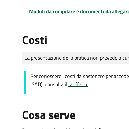
Moduli da compilare e documenti da allegar
Costi
Tipo di pagamento
Importo
La presentazione della pratica non prevede al
Per conoscere i costi da sostenere per acceder
(SAD), consulta il
tariffario.
Cosa serve