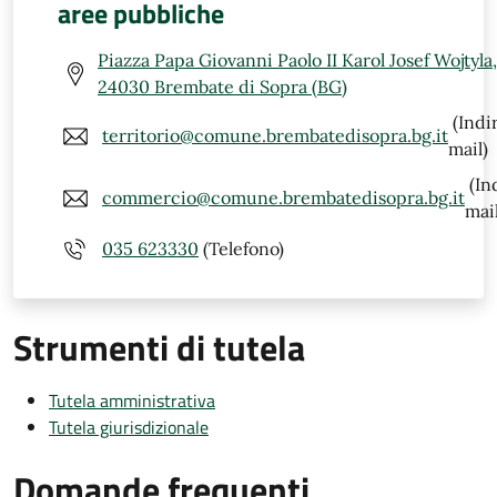
aree pubbliche
Piazza Papa Giovanni Paolo II Karol Josef Wojtyla,
24030 Brembate di Sopra (BG)
(Indi
territorio@comune.brembatedisopra.bg.it
mail)
(In
commercio@comune.brembatedisopra.bg.it
mail
035 623330
(Telefono)
Strumenti di tutela
Tutela amministrativa
Tutela giurisdizionale
Domande frequenti