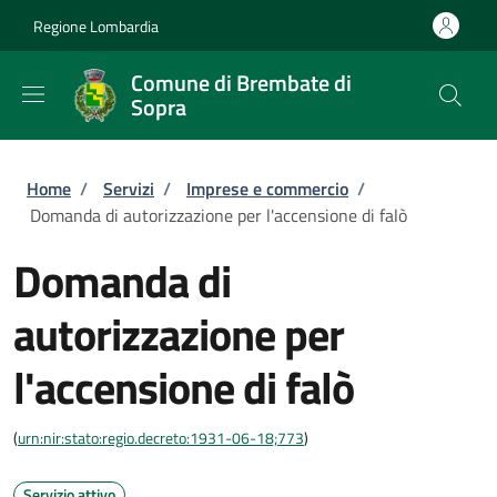
Salta al contenuto principale
Skip to footer content
Regione Lombardia
Comune di Brembate di
Sopra
Briciole di pane
Home
/
Servizi
/
Imprese e commercio
/
Domanda di autorizzazione per l'accensione di falò
Domanda di
autorizzazione per
l'accensione di falò
(
urn:nir:stato:regio.decreto:1931-06-18;773
)
Servizio attivo