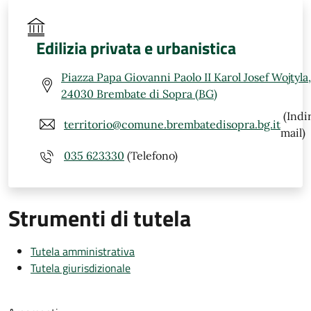
Edilizia privata e urbanistica
Piazza Papa Giovanni Paolo II Karol Josef Wojtyla,
24030 Brembate di Sopra (BG)
(Indi
territorio@comune.brembatedisopra.bg.it
mail)
035 623330
(Telefono)
Strumenti di tutela
Tutela amministrativa
Tutela giurisdizionale