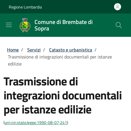
Salta al contenuto principale
Skip to footer content
Regione Lombardia
Comune di Brembate di
Sopra
Briciole di pane
Home
/
Servizi
/
Catasto e urbanistica
/
Trasmissione di integrazioni documentali per istanze
edilizie
Trasmissione di
integrazioni documentali
per istanze edilizie
(
urn:nir:stato:legge:1990-08-07;241
)