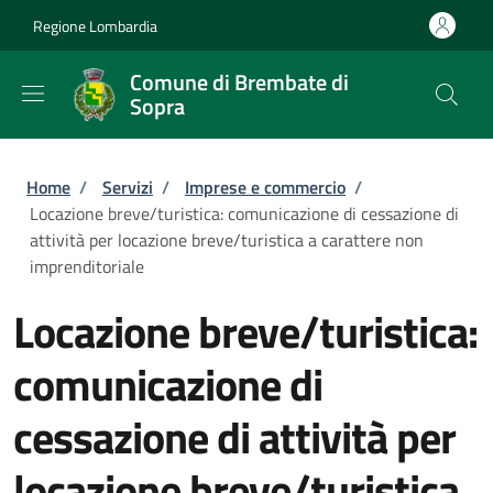
Salta al contenuto principale
Skip to footer content
Regione Lombardia
Comune di Brembate di
Sopra
Briciole di pane
Home
/
Servizi
/
Imprese e commercio
/
Locazione breve/turistica: comunicazione di cessazione di
attività per locazione breve/turistica a carattere non
imprenditoriale
Locazione breve/turistica:
comunicazione di
cessazione di attività per
locazione breve/turistica