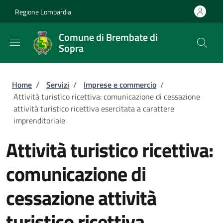
Salta al contenuto principale
Skip to footer content
Regione Lombardia
Comune di Brembate di
Sopra
Briciole di pane
Home
/
Servizi
/
Imprese e commercio
/
Attività turistico ricettiva: comunicazione di cessazione
attività turistico ricettiva esercitata a carattere
imprenditoriale
Attività turistico ricettiva:
comunicazione di
cessazione attività
turistico ricettiva