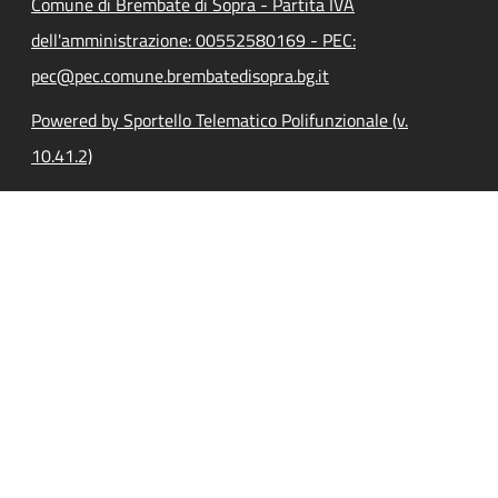
Comune di Brembate di Sopra - Partita IVA
dell'amministrazione: 00552580169 - PEC:
pec@pec.comune.brembatedisopra.bg.it
Powered by Sportello Telematico Polifunzionale (v.
10.41.2)