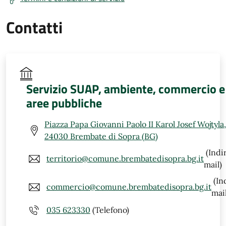
Contatti
Servizio SUAP, ambiente, commercio e
aree pubbliche
Piazza Papa Giovanni Paolo II Karol Josef Wojtyla,
24030 Brembate di Sopra (BG)
(Indi
territorio@comune.brembatedisopra.bg.it
mail)
(In
commercio@comune.brembatedisopra.bg.it
mail
035 623330
(Telefono)