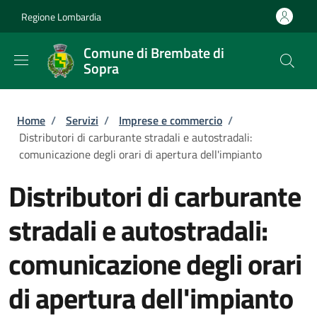
Salta al contenuto principale
Skip to footer content
Regione Lombardia
Comune di Brembate di
Sopra
Briciole di pane
Home
/
Servizi
/
Imprese e commercio
/
Distributori di carburante stradali e autostradali:
comunicazione degli orari di apertura dell'impianto
Distributori di carburante
stradali e autostradali:
comunicazione degli orari
di apertura dell'impianto