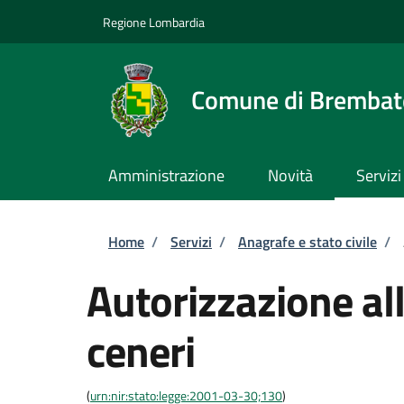
Salta al contenuto principale
Skip to footer content
Regione Lombardia
Comune di Brembate
Amministrazione
Novità
Servizi
Briciole di pane
Home
/
Servizi
/
Anagrafe e stato civile
/
Autorizzazione all
ceneri
(
urn:nir:stato:legge:2001-03-30;130
)