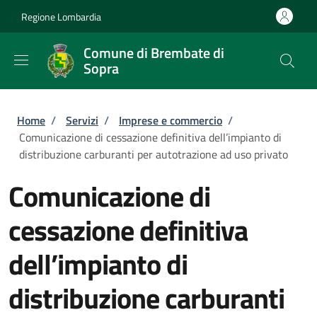
Salta al contenuto principale
Skip to footer content
Regione Lombardia
Comune di Brembate di
Sopra
Briciole di pane
Home
/
Servizi
/
Imprese e commercio
/
Comunicazione di cessazione definitiva dell’impianto di
distribuzione carburanti per autotrazione ad uso privato
Comunicazione di
cessazione definitiva
dell’impianto di
distribuzione carburanti