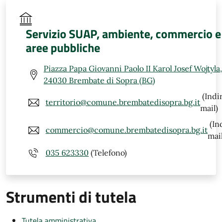
Servizio SUAP, ambiente, commercio e
aree pubbliche
Piazza Papa Giovanni Paolo II Karol Josef Wojtyla,
24030 Brembate di Sopra (BG)
(Indi
territorio@comune.brembatedisopra.bg.it
mail)
(In
commercio@comune.brembatedisopra.bg.it
mail
035 623330
(Telefono)
Strumenti di tutela
Tutela amministrativa