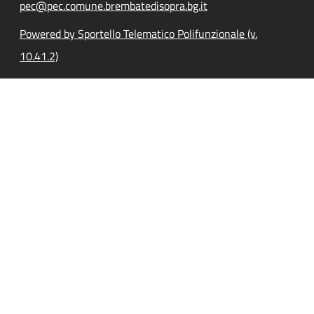
pec@pec.comune.brembatedisopra.bg.it
Powered by Sportello Telematico Polifunzionale (v.
10.41.2)