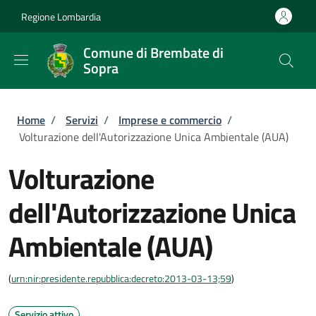
Salta al contenuto principale
Skip to footer content
Regione Lombardia
Comune di Brembate di
Sopra
Briciole di pane
Home
/
Servizi
/
Imprese e commercio
/
Volturazione dell'Autorizzazione Unica Ambientale (AUA)
Volturazione
dell'Autorizzazione Unica
Ambientale (AUA)
(
urn:nir:presidente.repubblica:decreto:2013-03-13;59
)
Servizio attivo