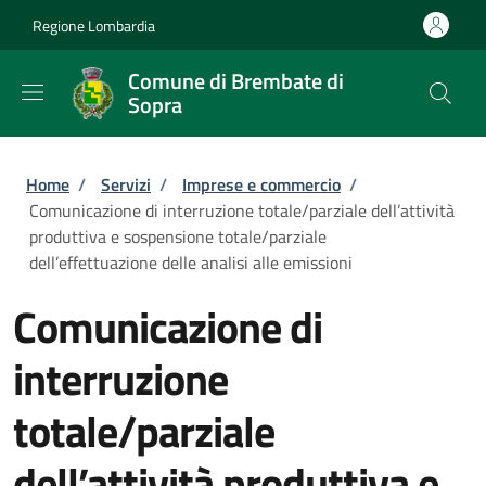
Salta al contenuto principale
Skip to footer content
Regione Lombardia
Comune di Brembate di
Sopra
Briciole di pane
Home
/
Servizi
/
Imprese e commercio
/
Comunicazione di interruzione totale/parziale dell’attività
produttiva e sospensione totale/parziale
dell’effettuazione delle analisi alle emissioni
Comunicazione di
interruzione
totale/parziale
dell’attività produttiva e