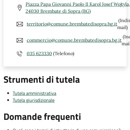
Piazza Papa Giovanni Paolo II Karol Josef Wojtyla,
24030 Brembate di Sopra (BG)
(Indi
territorio@comune.brembatedisopra.bg.it
mail)
(In
commercio@comune.brembatedisopra.bg.it
mail
035 623330
(Telefono)
Strumenti di tutela
Tutela amministrativa
Tutela giurisdizionale
Domande frequenti