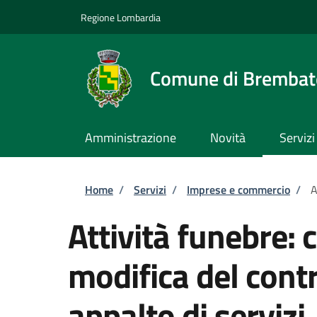
Salta al contenuto principale
Skip to footer content
Regione Lombardia
Comune di Brembate
Amministrazione
Novità
Servizi
Briciole di pane
Home
/
Servizi
/
Imprese e commercio
/
A
Attività funebre:
modifica del contr
appalto di servizi