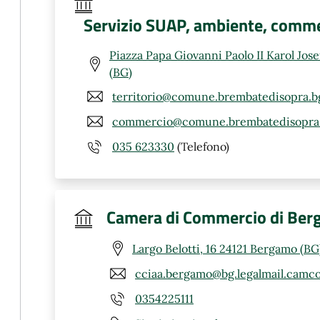
Servizio SUAP, ambiente, comme
Piazza Papa Giovanni Paolo II Karol Jos
(BG)
territorio@comune.brembatedisopra.bg
commercio@comune.brembatedisopra.
035 623330
(Telefono)
Camera di Commercio di Be
Largo Belotti, 16 24121 Bergamo (BG
cciaa.bergamo@bg.legalmail.camco
0354225111