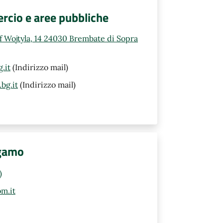
rcio e aree pubbliche
ef Wojtyla, 14 24030 Brembate di Sopra
.it
(Indirizzo mail)
bg.it
(Indirizzo mail)
rgamo
)
m.it