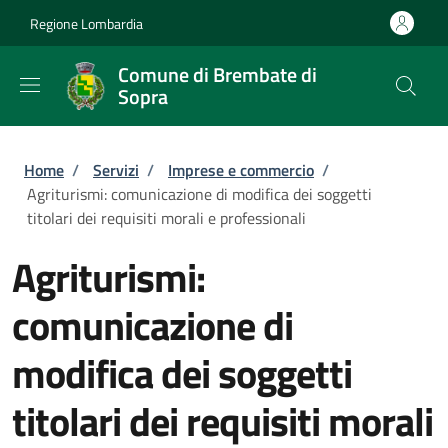
Salta al contenuto principale
Skip to footer content
Regione Lombardia
Comune di Brembate di
Sopra
Briciole di pane
Home
/
Servizi
/
Imprese e commercio
/
Agriturismi: comunicazione di modifica dei soggetti
titolari dei requisiti morali e professionali
Agriturismi:
comunicazione di
modifica dei soggetti
titolari dei requisiti morali