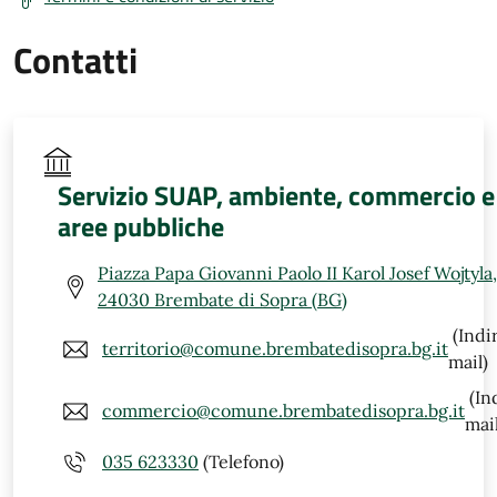
Contatti
Servizio SUAP, ambiente, commercio e
aree pubbliche
Piazza Papa Giovanni Paolo II Karol Josef Wojtyla,
24030 Brembate di Sopra (BG)
(Indi
territorio@comune.brembatedisopra.bg.it
mail)
(In
commercio@comune.brembatedisopra.bg.it
mail
035 623330
(Telefono)