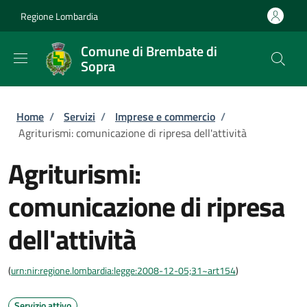
Salta al contenuto principale
Skip to footer content
Regione Lombardia
Comune di Brembate di
Sopra
Briciole di pane
Home
/
Servizi
/
Imprese e commercio
/
Agriturismi: comunicazione di ripresa dell'attività
Agriturismi:
comunicazione di ripresa
dell'attività
(
urn:nir:regione.lombardia:legge:2008-12-05;31~art154
)
Servizio attivo