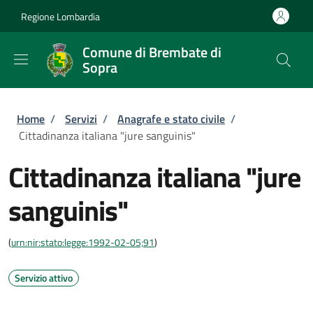
Salta al contenuto principale
Skip to footer content
Regione Lombardia
Comune di Brembate di
Sopra
Briciole di pane
Home
/
Servizi
/
Anagrafe e stato civile
/
Cittadinanza italiana "jure sanguinis"
Cittadinanza italiana "jure
sanguinis"
(
urn:nir:stato:legge:1992-02-05;91
)
Servizio attivo