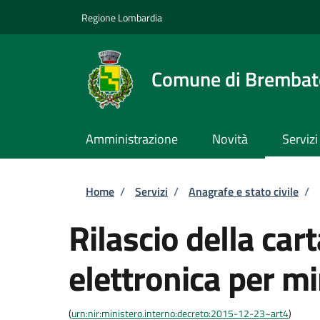
Salta al contenuto principale
Skip to footer content
Regione Lombardia
Comune di Brembate
Amministrazione
Novità
Servizi
Briciole di pane
Home
/
Servizi
/
Anagrafe e stato civile
/
Rilascio della cart
elettronica per m
(
urn:nir:ministero.interno:decreto:2015-12-23~art4
)