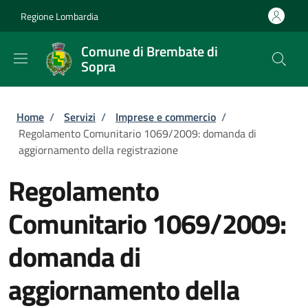
Salta al contenuto principale
Skip to footer content
Regione Lombardia
Comune di Brembate di
Sopra
Briciole di pane
Home
/
Servizi
/
Imprese e commercio
/
Regolamento Comunitario 1069/2009: domanda di
aggiornamento della registrazione
Regolamento
Comunitario 1069/2009:
domanda di
aggiornamento della