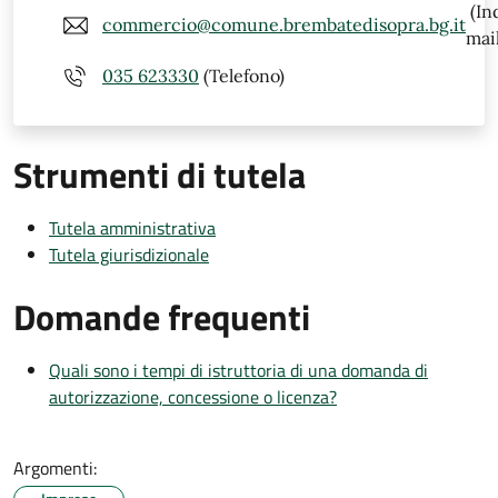
(In
commercio@comune.brembatedisopra.bg.it
mail
035 623330
(Telefono)
Strumenti di tutela
Tutela amministrativa
Tutela giurisdizionale
Domande frequenti
Quali sono i tempi di istruttoria di una domanda di
autorizzazione, concessione o licenza?
Argomenti: