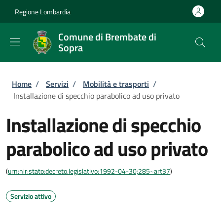
Salta al contenuto principale
Skip to footer content
Regione Lombardia
Comune di Brembate di
Sopra
Briciole di pane
Home
/
Servizi
/
Mobilità e trasporti
/
Installazione di specchio parabolico ad uso privato
Installazione di specchio
parabolico ad uso privato
(
urn:nir:stato:decreto.legislativo:1992-04-30;285~art37
)
Servizio attivo