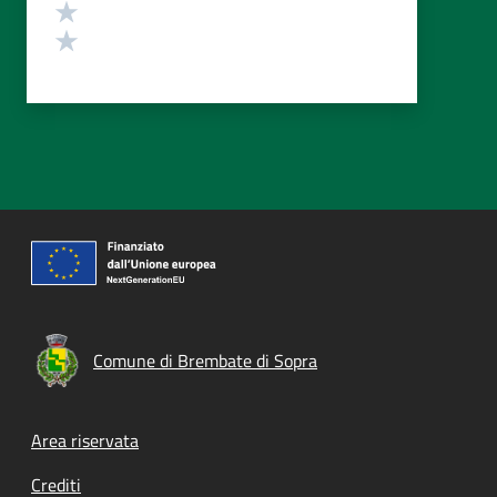
Valuta 2 stelle su 5
Valuta 1 stelle su 5
Comune di Brembate di Sopra
Footer menu
Area riservata
Crediti