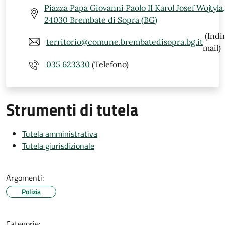
Piazza Papa Giovanni Paolo II Karol Josef Wojtyla,
24030 Brembate di Sopra (BG)
(Indi
territorio@comune.brembatedisopra.bg.it
mail)
035 623330
(Telefono)
Strumenti di tutela
Tutela amministrativa
Tutela giurisdizionale
Argomenti:
Polizia
Categorie: