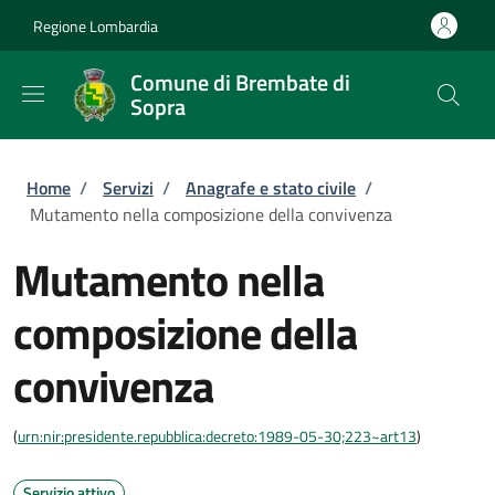
Salta al contenuto principale
Skip to footer content
Regione Lombardia
Comune di Brembate di
Sopra
Briciole di pane
Home
/
Servizi
/
Anagrafe e stato civile
/
Mutamento nella composizione della convivenza
Mutamento nella
composizione della
convivenza
(
urn:nir:presidente.repubblica:decreto:1989-05-30;223~art13
)
Servizio attivo