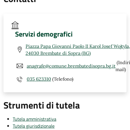
Servizi demografici
Piazza Papa Giovanni Paolo II Karol Josef Wojtyla,
24030 Brembate di Sopra (BG)
(Indir
anagrafe@comune.brembatedisopra.bg.it
mail)
035 623310
(Telefono)
Strumenti di tutela
Tutela amministrativa
Tutela giurisdizionale