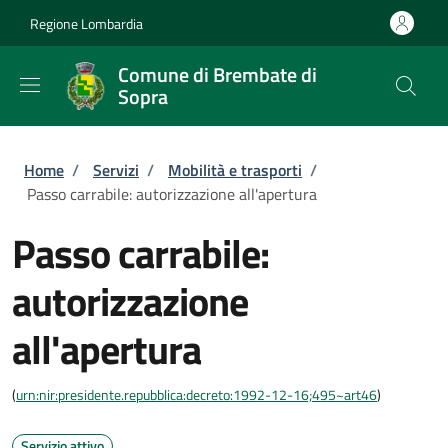
Salta al contenuto principale
Skip to footer content
Regione Lombardia
Comune di Brembate di
Sopra
Briciole di pane
Home
/
Servizi
/
Mobilità e trasporti
/
Passo carrabile: autorizzazione all'apertura
Passo carrabile:
autorizzazione
all'apertura
(
urn:nir:presidente.repubblica:decreto:1992-12-16;495~art46
)
Servizio attivo