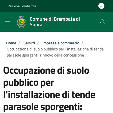
Salta al contenuto principale
Skip to footer content
Regione Lombardia
Comune di Brembate di
Sopra
Briciole di pane
Home
/
Servizi
/
Imprese e commercio
/
Occupazione di suolo pubblico per l'installazione di tende
parasole sporgenti: rinnovo della concessione
Occupazione di suolo
pubblico per
l'installazione di tende
parasole sporgenti: