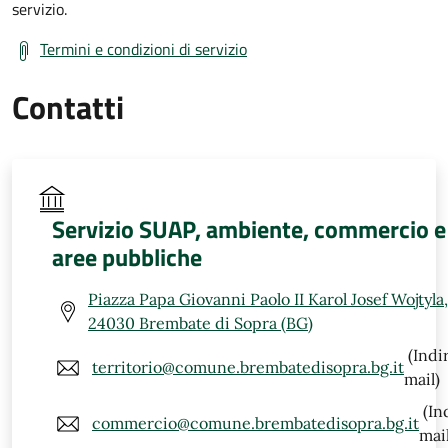
servizio.
Termini e condizioni di servizio
Contatti
Servizio SUAP, ambiente, commercio e
aree pubbliche
Piazza Papa Giovanni Paolo II Karol Josef Wojtyla,
24030 Brembate di Sopra (BG)
(Indi
territorio@comune.brembatedisopra.bg.it
mail)
(In
commercio@comune.brembatedisopra.bg.it
mail