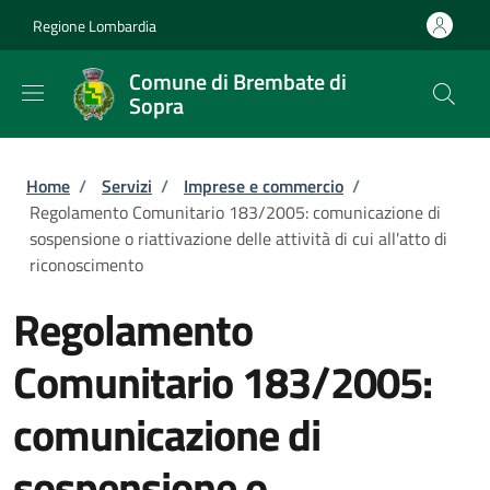
Salta al contenuto principale
Skip to footer content
Regione Lombardia
Comune di Brembate di
Sopra
Briciole di pane
Home
/
Servizi
/
Imprese e commercio
/
Regolamento Comunitario 183/2005: comunicazione di
sospensione o riattivazione delle attività di cui all'atto di
riconoscimento
Regolamento
Comunitario 183/2005:
comunicazione di
sospensione o