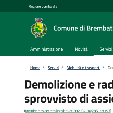
Salta al contenuto principale
Skip to footer content
Regione Lombardia
Comune di Brembate
Amministrazione
Novità
Servizi
Briciole di pane
Home
/
Servizi
/
Mobilità e trasporti
/
Dem
Demolizione e rad
sprovvisto di ass
(
urn:nir:stato:decreto.legislativo:1992-04-30;285~art193
)