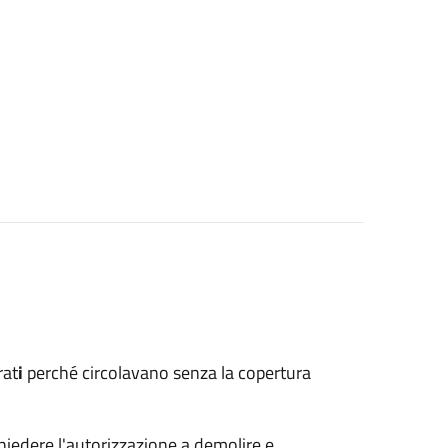
rat
i
perché circolavano senza la copertura
hiedere l'autorizzazione a demolire e