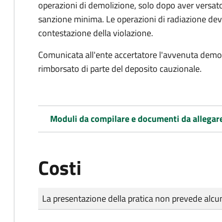
operazioni di demolizione, solo dopo aver versato
sanzione minima. Le operazioni di radiazione dev
contestazione della violazione.
Comunicata all'ente accertatore l'avvenuta demoli
rimborsato di parte del deposito cauzionale.
Moduli da compilare e documenti da allegar
Costi
Tipo di pagamento
Importo
La presentazione della pratica non prevede al