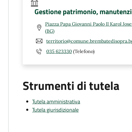
Gestione patrimonio, manutenzion
Piazza Papa Giovanni Paolo II Karol Jos
(BG)
territorio@comune.brembatedisopra.bg
035 623330
(Telefono)
Strumenti di tutela
Tutela amministrativa
Tutela giurisdizionale