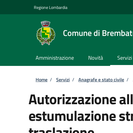
Salta al contenuto principale
Skip to footer content
Regione Lombardia
Comune di Brembate
Amministrazione
Novità
Servizi
Briciole di pane
Home
/
Servizi
/
Anagrafe e stato civile
/
Autorizzazione al
estumulazione str
traslazione