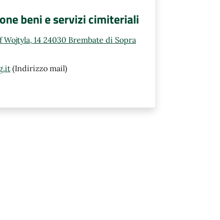
e beni e servizi cimiteriali
ef Wojtyla, 14 24030 Brembate di Sopra
.it
(Indirizzo mail)