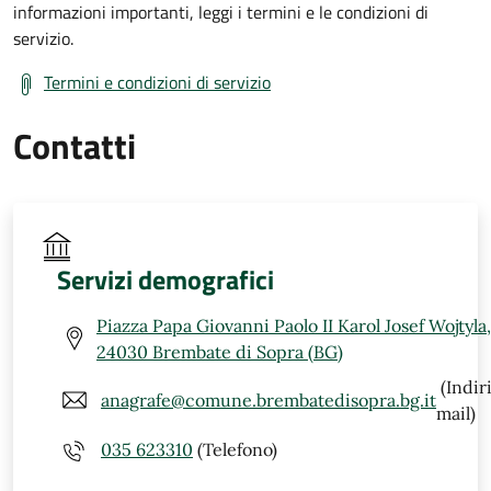
informazioni importanti, leggi i termini e le condizioni di
servizio.
Termini e condizioni di servizio
Contatti
Servizi demografici
Piazza Papa Giovanni Paolo II Karol Josef Wojtyla,
24030 Brembate di Sopra (BG)
(Indir
anagrafe@comune.brembatedisopra.bg.it
mail)
035 623310
(Telefono)