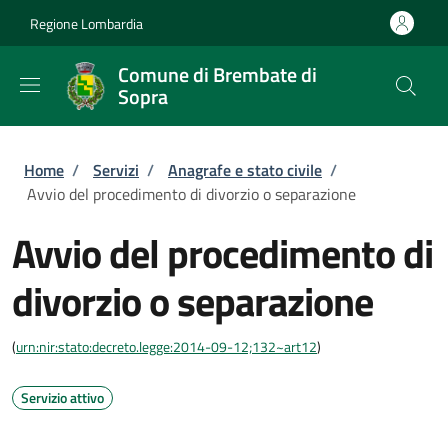
Salta al contenuto principale
Skip to footer content
Regione Lombardia
Comune di Brembate di
Sopra
Briciole di pane
Home
/
Servizi
/
Anagrafe e stato civile
/
Avvio del procedimento di divorzio o separazione
Avvio del procedimento di
divorzio o separazione
(
urn:nir:stato:decreto.legge:2014-09-12;132~art12
)
Servizio attivo