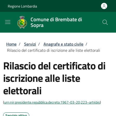
Salta al contenuto principale
Skip to footer content
Regione Lombardia
Comune di Brembate di
Sopra
Briciole di pane
Home
/
Servizi
/
Anagrafe e stato civile
/
Rilascio del certificato di iscrizione alle liste elettorali
Rilascio del certificato di
iscrizione alle liste
elettorali
(
urn:nir:presidente.repubblica:decreto:1967-03-20;223~art4bis
)
Servizio attivo