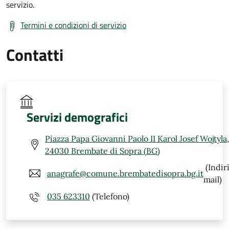
servizio.
Termini e condizioni di servizio
Contatti
Servizi demografici
Piazza Papa Giovanni Paolo II Karol Josef Wojtyla,
24030 Brembate di Sopra (BG)
(Indir
anagrafe@comune.brembatedisopra.bg.it
mail)
035 623310
(Telefono)