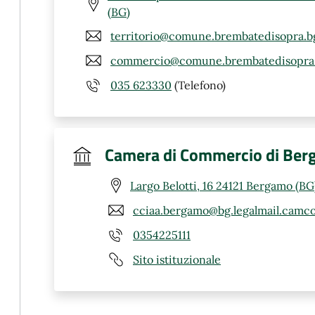
(BG)
territorio@comune.brembatedisopra.bg
commercio@comune.brembatedisopra.
035 623330
(Telefono)
Camera di Commercio di Be
Largo Belotti, 16 24121 Bergamo (BG
cciaa.bergamo@bg.legalmail.camco
0354225111
Sito istituzionale