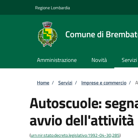
Salta al contenuto principale
Skip to footer content
Regione Lombardia
Comune di Brembate
Amministrazione
Novità
Servizi
Briciole di pane
Home
/
Servizi
/
Imprese e commercio
/
A
Autoscuole: segnal
avvio dell'attività
(
urn:nir:stato:decreto.legislativo:1992-04-30;285
)