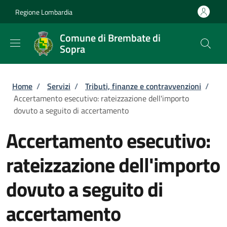
Salta al contenuto principale
Skip to footer content
Regione Lombardia
Comune di Brembate di
Sopra
Briciole di pane
Home
/
Servizi
/
Tributi, finanze e contravvenzioni
/
Accertamento esecutivo: rateizzazione dell'importo
dovuto a seguito di accertamento
Accertamento esecutivo:
rateizzazione dell'importo
dovuto a seguito di
accertamento