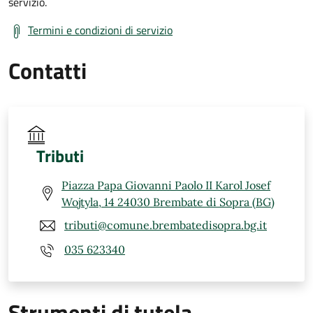
servizio.
Termini e condizioni di servizio
Contatti
Tributi
Piazza Papa Giovanni Paolo II Karol Josef
Wojtyla, 14 24030 Brembate di Sopra (BG)
tributi@comune.brembatedisopra.bg.it
035 623340
Strumenti di tutela