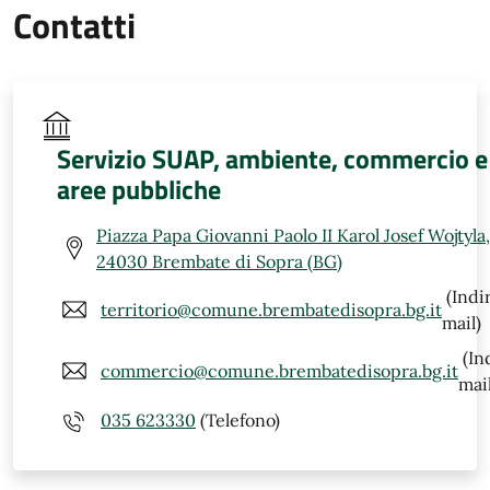
Contatti
Servizio SUAP, ambiente, commercio e
aree pubbliche
Piazza Papa Giovanni Paolo II Karol Josef Wojtyla,
24030 Brembate di Sopra (BG)
(Indi
territorio@comune.brembatedisopra.bg.it
mail)
(In
commercio@comune.brembatedisopra.bg.it
mail
035 623330
(Telefono)