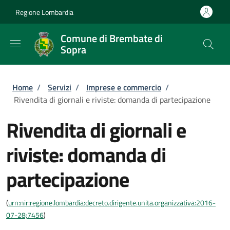
Salta al contenuto principale
Skip to footer content
Regione Lombardia
Comune di Brembate di
Sopra
Briciole di pane
Home
/
Servizi
/
Imprese e commercio
/
Rivendita di giornali e riviste: domanda di partecipazione
Rivendita di giornali e
riviste: domanda di
partecipazione
(
urn:nir:regione.lombardia:decreto.dirigente.unita.organizzativa:2016-
07-28;7456
)