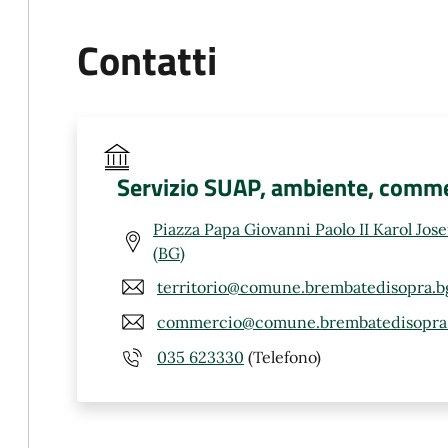
Contatti
Servizio SUAP, ambiente, comme
Piazza Papa Giovanni Paolo II Karol Jos
(BG)
territorio@comune.brembatedisopra.bg
commercio@comune.brembatedisopra.
035 623330
(Telefono)