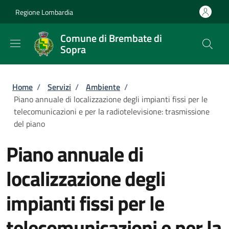
Salta al contenuto principale
Skip to footer content
Regione Lombardia
Comune di Brembate di
Sopra
Briciole di pane
Home
/
Servizi
/
Ambiente
/
Piano annuale di localizzazione degli impianti fissi per le
telecomunicazioni e per la radiotelevisione: trasmissione
del piano
Piano annuale di
localizzazione degli
impianti fissi per le
telecomunicazioni e per la