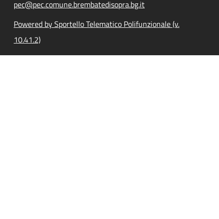
pec@pec.comune.brembatedisopra.bg.it
Powered by Sportello Telematico Polifunzionale (v.
10.41.2)