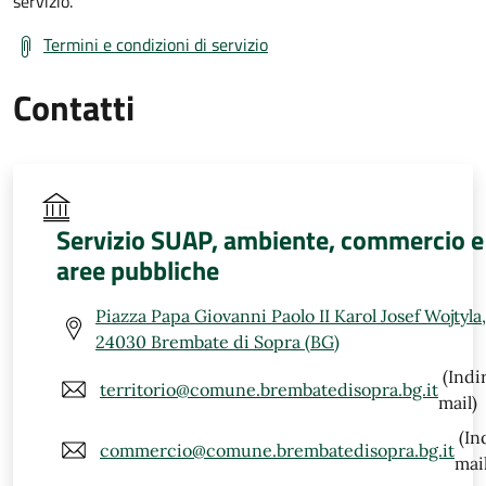
servizio.
Termini e condizioni di servizio
Contatti
Servizio SUAP, ambiente, commercio e
aree pubbliche
Piazza Papa Giovanni Paolo II Karol Josef Wojtyla,
24030 Brembate di Sopra (BG)
(Indi
territorio@comune.brembatedisopra.bg.it
mail)
(In
commercio@comune.brembatedisopra.bg.it
mail