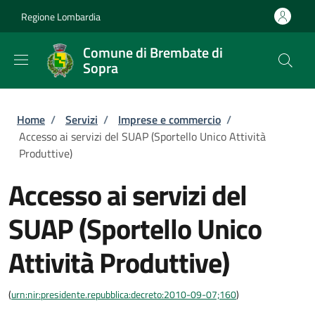
Salta al contenuto principale
Skip to footer content
Regione Lombardia
Comune di Brembate di
Sopra
Briciole di pane
Home
/
Servizi
/
Imprese e commercio
/
Accesso ai servizi del SUAP (Sportello Unico Attività
Produttive)
Accesso ai servizi del
SUAP (Sportello Unico
Attività Produttive)
(
urn:nir:presidente.repubblica:decreto:2010-09-07;160
)