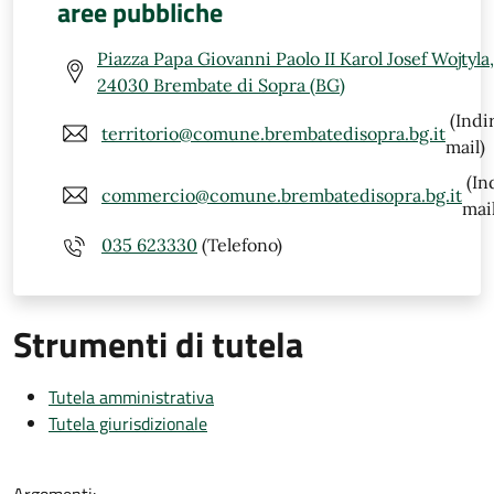
aree pubbliche
Piazza Papa Giovanni Paolo II Karol Josef Wojtyla,
24030 Brembate di Sopra (BG)
(Indi
territorio@comune.brembatedisopra.bg.it
mail)
(In
commercio@comune.brembatedisopra.bg.it
mail
035 623330
(Telefono)
Strumenti di tutela
Tutela amministrativa
Tutela giurisdizionale
Argomenti: