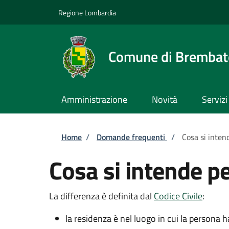
Salta al contenuto principale
Skip to footer content
Regione Lombardia
Comune di Brembate
Amministrazione
Novità
Servizi
Briciole di pane
Home
/
Domande frequenti
/
Cosa si inten
Cosa si intende pe
La differenza è definita dal
Codice Civile
:
la residenza è nel luogo in cui la persona h