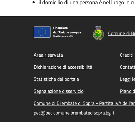
il domicilio di una persona è nel luogo in cui
Comune di B
Footer menu
Area riservata
Crediti
Dichiarazione di accessibilità
Contatt
Statistiche del portale
Leggi l
Segnalazione disservizio
Piano d
Comune di Brembate di Sopra - Partita IVA dell
pec@pec.comune.brembatedisopra.bg.it