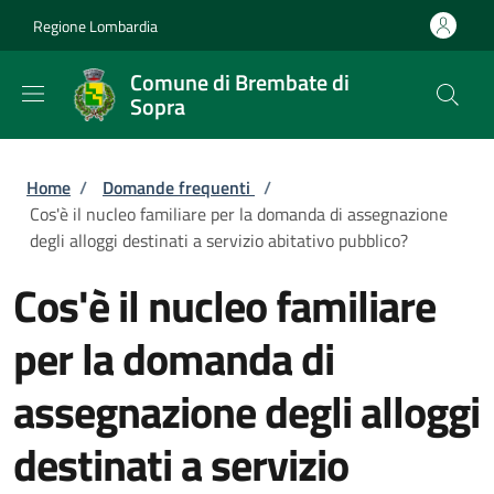
Salta al contenuto principale
Skip to footer content
Regione Lombardia
Comune di Brembate di
Sopra
Briciole di pane
Home
/
Domande frequenti
/
Cos'è il nucleo familiare per la domanda di assegnazione
degli alloggi destinati a servizio abitativo pubblico?
Cos'è il nucleo familiare
per la domanda di
assegnazione degli alloggi
destinati a servizio