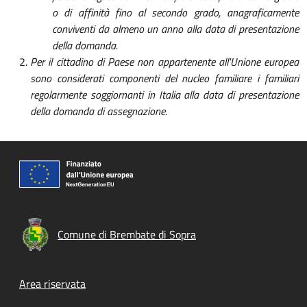
o di affinità fino al secondo grado, anagraficamente
conviventi da almeno un anno alla data di presentazione
della domanda.
Per il cittadino di Paese non appartenente all'Unione europea
sono considerati componenti del nucleo familiare i familiari
regolarmente soggiornanti in Italia alla data di presentazione
della domanda di assegnazione.
Comune di Brembate di Sopra
Footer menu
Area riservata