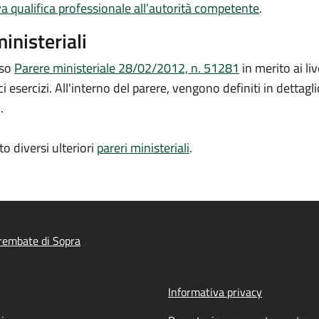
va qualifica professionale all’autorità competente
.
ministeriali
sso
Parere ministeriale 28/02/2012, n. 51281
in merito ai liv
sercizi. All'interno del parere, vengono definiti in dettaglio 
.
o diversi ulteriori
pareri ministeriali
.
rembate di Sopra
Informativa privacy