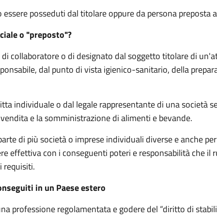
no essere posseduti dal
titolare oppure da
persona preposta al
ciale o "preposto"?
e, di collaboratore o di designato dal soggetto titolare di un
responsabile, dal punto di vista igienico-sanitario, della pr
ditta individuale o dal legale rappresentante di una società 
 la vendita e la somministrazione di alimenti e bevande.
te di più società o imprese individuali diverse e anche per
e effettiva con i conseguenti poteri e responsabilità che il r
requisiti.
onseguiti in un Paese estero
una professione regolamentata e godere del “diritto di stabil