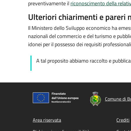
preventivamente il
riconoscimento della relati
Ulteriori chiarimenti e pareri 
Il Ministero dello Sviluppo economico ha eme
nazionali del commercio e del turismo e pubblici e
idonei per il possesso dei requisiti professionali
A tal proposito abbiamo raccolto e pubblicat
Comune di B
Footer menu
Area riservata
Crediti