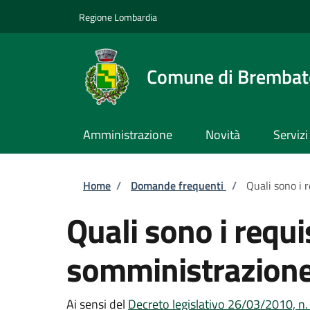
Salta al contenuto principale
Skip to footer content
Regione Lombardia
Comune di Brembate
Amministrazione
Novità
Servizi
Briciole di pane
Home
/
Domande frequenti
/
Quali sono i 
Quali sono i requi
somministrazione
Ai sensi del
Decreto legislativo 26/03/2010, n.