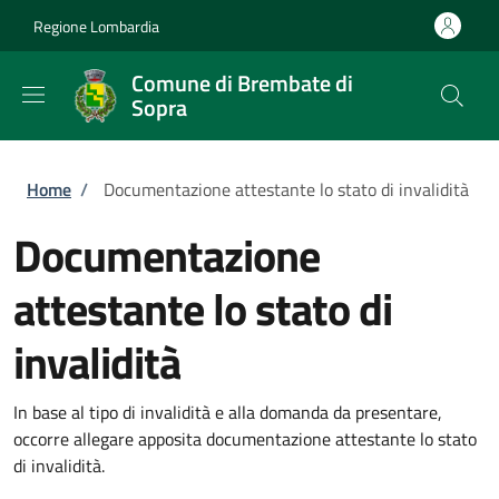
Salta al contenuto principale
Skip to footer content
Regione Lombardia
Comune di Brembate di
Sopra
Briciole di pane
Home
/
Documentazione attestante lo stato di invalidità
Documentazione
attestante lo stato di
invalidità
In base al tipo di invalidità e alla domanda da presentare,
occorre allegare apposita documentazione attestante lo stato
di invalidità.